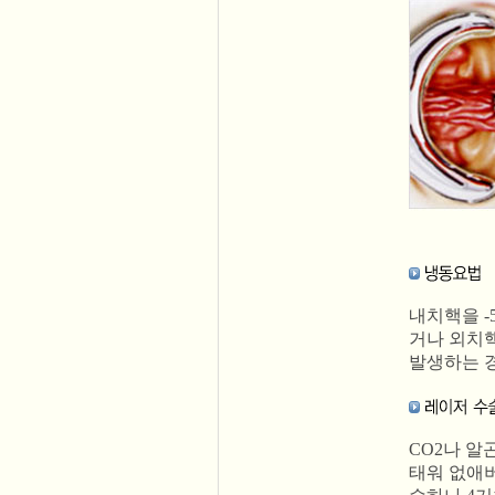
내치핵을 -
거나 외치핵
발생하는 
CO2나 알
태워 없애