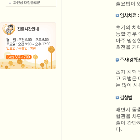
술요법이 
초기의 치핵
능할 경우
아주 밀접
호전을 기대
초기 치핵 
고 요법은 
는 많이 사
배변시 돌
혈관을 차
술이 간단
다.